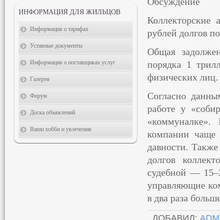
Обсуждение
ИНФОРМАЦИЯ ДЛЯ ЖИЛЬЦОВ
Коллекторские 
Информация о тарифах
рублей долгов п
Уставные документы
Общая задолжен
Информация о поставщиках услуг
порядка 1 трил
физических лиц.
Галерея
Согласно данны
Форум
работе у «соби
Доска объявлений
«коммуналке». 
Ваши хобби и увлечения
компании чаще 
давности. Также
долгов коллект
судебной — 15–2
управляющие ком
в два раза больш
ДОБАВИЛ
:
ADM