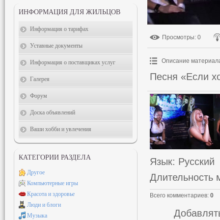
ИНФОРМАЦИЯ ДЛЯ ЖИЛЬЦОВ
Информация о тарифах
Просмотры
: 0
Уставные документы
Описание материал
Информация о поставщиках услуг
Песня «Если хо
Галерея
Форум
Доска объявлений
Ваши хобби и увлечения
КАТЕГОРИИ РАЗДЕЛА
Язык
: Русский
Другое
Длительность 
Компьютерные игры
Красота и здоровье
Всего комментариев
:
0
Люди и блоги
Добавлять
Музыка