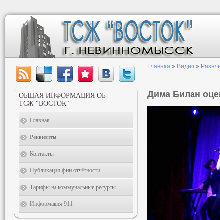
Главная
»
Видео
»
Развл
Дима Билан оце
ОБЩАЯ ИНФОРМАЦИЯ ОБ
ТСЖ "ВОСТОК"
Главная
Реквизиты
Контакты
Публикация фин.отчётности
Тарифы на коммунальные ресурсы
Информация 911