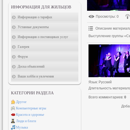
ИНФОРМАЦИЯ ДЛЯ ЖИЛЬЦОВ
Просмотры
: 0
Информация о тарифах
Уставные документы
Описание материал
Выступление группы «С
Информация о поставщиках услуг
Галерея
Форум
Доска объявлений
Ваши хобби и увлечения
Язык
: Русский
Длительность материал
КАТЕГОРИИ РАЗДЕЛА
Всего комментариев
:
0
Другое
Доба
Компьютерные игры
Красота и здоровье
Люди и блоги
Музыка