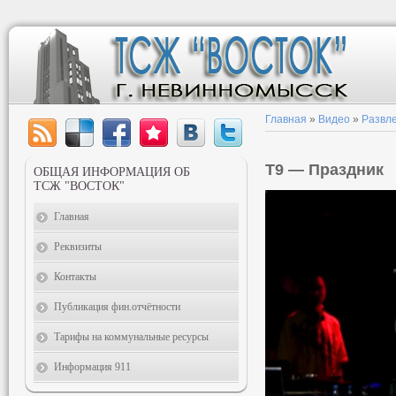
Главная
»
Видео
»
Развл
Т9 — Праздник
ОБЩАЯ ИНФОРМАЦИЯ ОБ
ТСЖ "ВОСТОК"
Главная
Реквизиты
Контакты
Публикация фин.отчётности
Тарифы на коммунальные ресурсы
Информация 911