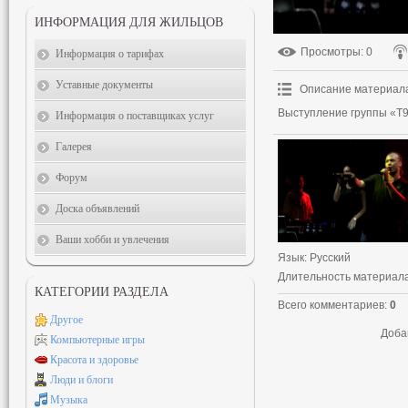
ИНФОРМАЦИЯ ДЛЯ ЖИЛЬЦОВ
Просмотры
: 0
Информация о тарифах
Уставные документы
Описание материал
Выступление группы «Т9
Информация о поставщиках услуг
Галерея
Форум
Доска объявлений
Ваши хобби и увлечения
Язык
: Русский
Длительность материал
КАТЕГОРИИ РАЗДЕЛА
Всего комментариев
:
0
Другое
Доба
Компьютерные игры
Красота и здоровье
Люди и блоги
Музыка