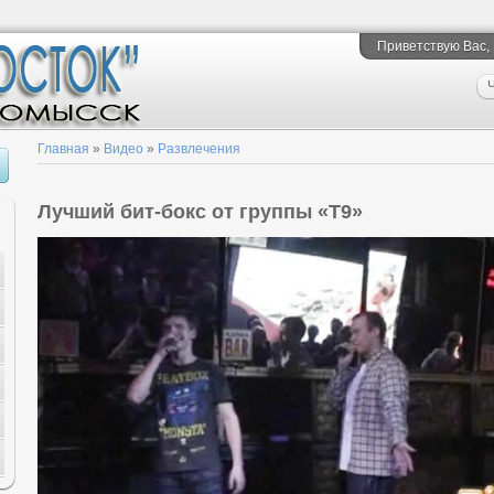
Приветствую Вас
,
Ч
Главная
»
Видео
»
Развлечения
Лучший бит-бокс от группы «Т9»