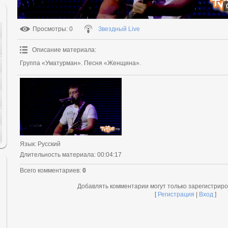
Просмотры
: 0
Звездный Live
Описание материала
:
Группа «Уматурман». Песня «Женщина».
Язык
: Русский
Длительность материала
: 00:04:17
Всего комментариев
:
0
Добавлять комментарии могут только зарегистрир
[
Регистрация
|
Вход
]