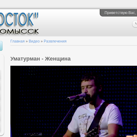
Приветствую Вас
,
Ч
Главная
»
Видео
»
Развлечения
Уматурман - Женщина