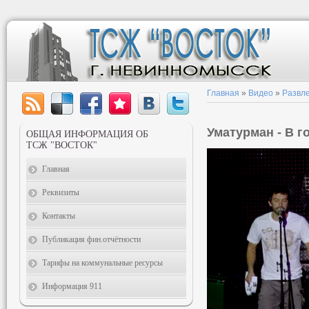
Главная
»
Видео
»
Развл
Уматурман - В г
ОБЩАЯ ИНФОРМАЦИЯ ОБ
ТСЖ "ВОСТОК"
Главная
Реквизиты
Контакты
Публикация фин.отчётности
Тарифы на коммунальные ресурсы
Информация 911