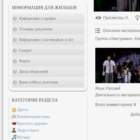
ИНФОРМАЦИЯ ДЛЯ ЖИЛЬЦОВ
Просмотры
: 0
Информация о тарифах
Уставные документы
Описание материал
Группа «Уматурман». Ко
Информация о поставщиках услуг
Галерея
Форум
Доска объявлений
Ваши хобби и увлечения
Язык
: Русский
Длительность материал
КАТЕГОРИИ РАЗДЕЛА
Всего комментариев
:
0
Другое
Доба
Компьютерные игры
Красота и здоровье
Люди и блоги
Музыка