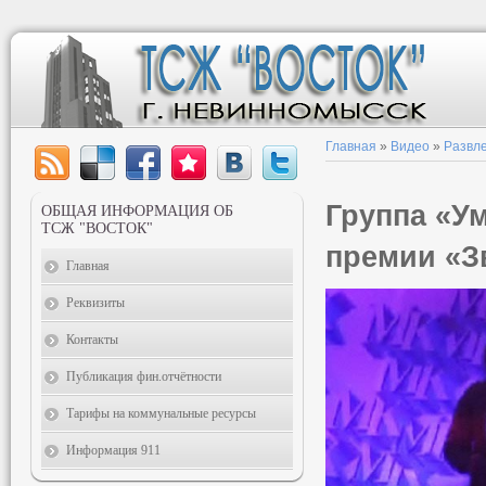
Главная
»
Видео
»
Развл
Группа «У
ОБЩАЯ ИНФОРМАЦИЯ ОБ
ТСЖ "ВОСТОК"
премии «З
Главная
Реквизиты
Контакты
Публикация фин.отчётности
Тарифы на коммунальные ресурсы
Информация 911