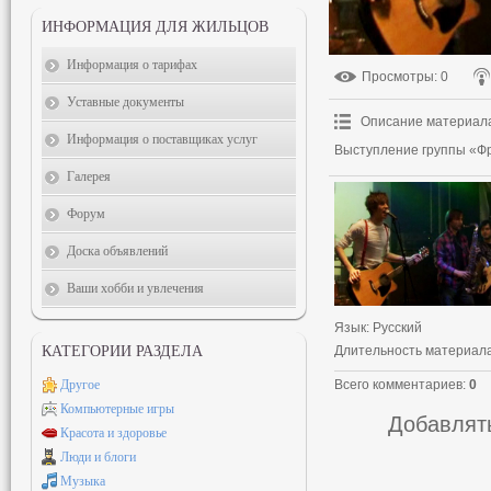
ИНФОРМАЦИЯ ДЛЯ ЖИЛЬЦОВ
Информация о тарифах
Просмотры
: 0
Уставные документы
Описание материал
Информация о поставщиках услуг
Выступление группы «Фр
Галерея
Форум
Доска объявлений
Ваши хобби и увлечения
Язык
: Русский
Длительность материал
КАТЕГОРИИ РАЗДЕЛА
Всего комментариев
:
0
Другое
Компьютерные игры
Добавлять
Красота и здоровье
Люди и блоги
Музыка