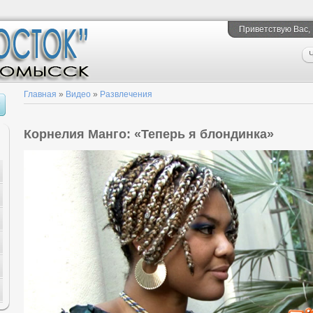
Приветствую Вас
,
Ч
Главная
»
Видео
»
Развлечения
Корнелия Манго: «Теперь я блондинка»