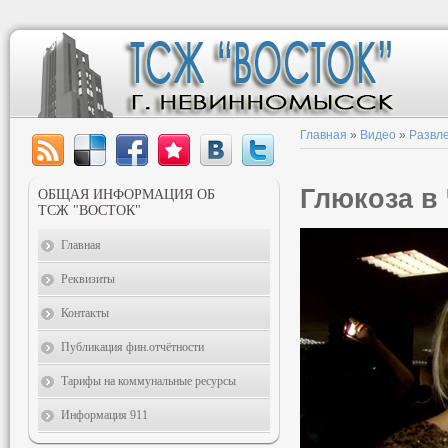
Главная
»
Видео
»
Развл
Глюкоза в
ОБЩАЯ ИНФОРМАЦИЯ ОБ
ТСЖ "ВОСТОК"
Главная
Реквизиты
Контакты
Публикация фин.отчётности
Тарифы на коммунальные ресурсы
Информация 911