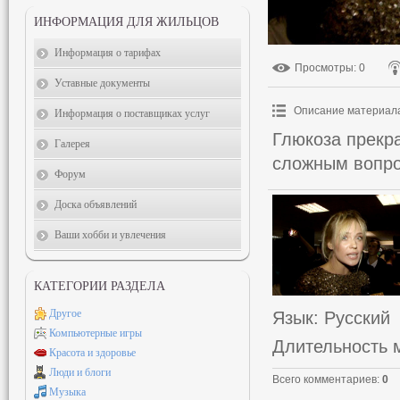
ИНФОРМАЦИЯ ДЛЯ ЖИЛЬЦОВ
Информация о тарифах
Просмотры
: 0
Уставные документы
Описание материал
Информация о поставщиках услуг
Глюкоза прекр
Галерея
сложным вопро
Форум
Доска объявлений
Ваши хобби и увлечения
КАТЕГОРИИ РАЗДЕЛА
Другое
Язык
: Русский
Компьютерные игры
Длительность 
Красота и здоровье
Люди и блоги
Всего комментариев
:
0
Музыка