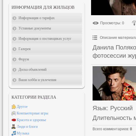
ИНФОРМАЦИЯ ДЛЯ ЖИЛЬЦОВ
Информация о тарифах
Просмотры
: 0
Уставные документы
Описание материал
Информация о поставщиках услуг
Данила Поляко
Галерея
фотосессии жур
Форум
Доска объявлений
Ваши хобби и увлечения
КАТЕГОРИИ РАЗДЕЛА
Другое
Язык
: Русский
Компьютерные игры
Длительность 
Красота и здоровье
Люди и блоги
Всего комментариев
:
0
Музыка