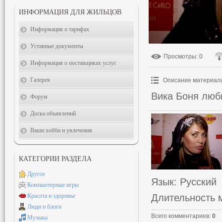
ИНФОРМАЦИЯ ДЛЯ ЖИЛЬЦОВ
Информация о тарифах
Уставные документы
Просмотры
: 0
Информация о поставщиках услуг
Галерея
Описание материал
Вика Боня люби
Форум
Доска объявлений
Ваши хобби и увлечения
КАТЕГОРИИ РАЗДЕЛА
Другое
Язык
: Русский
Компьютерные игры
Длительность 
Красота и здоровье
Люди и блоги
Всего комментариев
:
0
Музыка