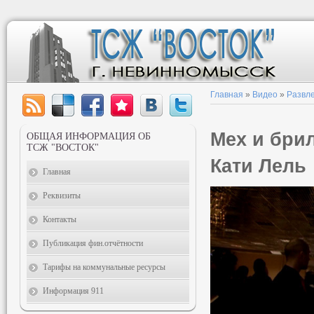
Главная
»
Видео
»
Развл
Мех и бри
ОБЩАЯ ИНФОРМАЦИЯ ОБ
ТСЖ "ВОСТОК"
Кати Лель
Главная
Реквизиты
Контакты
Публикация фин.отчётности
Тарифы на коммунальные ресурсы
Информация 911