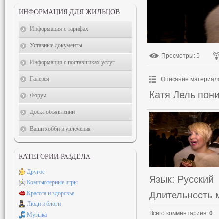
ИНФОРМАЦИЯ ДЛЯ ЖИЛЬЦОВ
Информация о тарифах
Уставные документы
Просмотры
: 0
Информация о поставщиках услуг
Галерея
Описание материал
Катя Лель пони
Форум
Доска объявлений
Ваши хобби и увлечения
КАТЕГОРИИ РАЗДЕЛА
Другое
Язык
: Русский
Компьютерные игры
Длительность 
Красота и здоровье
Люди и блоги
Всего комментариев
:
0
Музыка