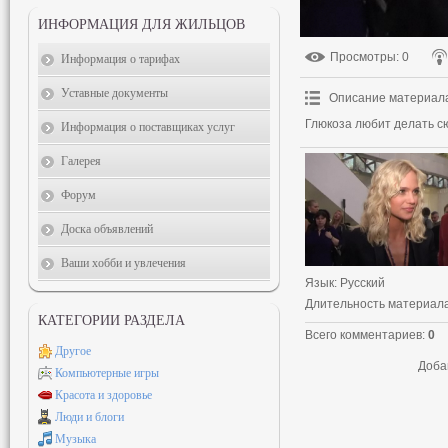
ИНФОРМАЦИЯ ДЛЯ ЖИЛЬЦОВ
Просмотры
: 0
Информация о тарифах
Уставные документы
Описание материал
Глюкоза любит делать с
Информация о поставщиках услуг
Галерея
Форум
Доска объявлений
Ваши хобби и увлечения
Язык
: Русский
Длительность материал
КАТЕГОРИИ РАЗДЕЛА
Всего комментариев
:
0
Другое
Доба
Компьютерные игры
Красота и здоровье
Люди и блоги
Музыка