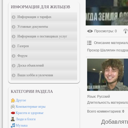
ИНФОРМАЦИЯ ДЛЯ ЖИЛЬЦОВ
Информация о тарифах
Уставные документы
Просмотры
: 0
Информация о поставщиках услуг
Описание материал
Галерея
Прохор Шаляпин поздрав
Форум
Доска объявлений
Ваши хобби и увлечения
КАТЕГОРИИ РАЗДЕЛА
Язык
: Русский
Другое
Длительность материал
Компьютерные игры
Всего комментариев
:
0
Красота и здоровье
Люди и блоги
Добавлять
Музыка