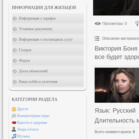
ИНФОРМАЦИЯ ДЛЯ ЖИЛЬЦОВ
Информация о тарифах
Просмотры
: 0
Уставные документы
Описание материал
Информация о поставщиках услуг
Виктория Боня 
Галерея
все будет здор
Форум
Доска объявлений
Ваши хобби и увлечения
КАТЕГОРИИ РАЗДЕЛА
Другое
Язык
: Русский
Компьютерные игры
Длительность 
Красота и здоровье
Люди и блоги
Всего комментариев
:
0
Музыка