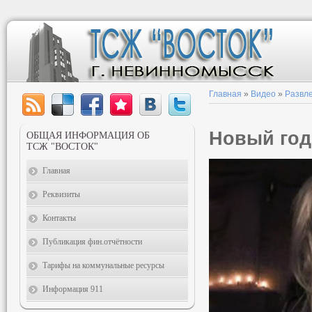
Главная
»
Видео
»
Развл
Новый год
ОБЩАЯ ИНФОРМАЦИЯ ОБ
ТСЖ "ВОСТОК"
Главная
Реквизиты
Контакты
Публикация фин.отчётности
Тарифы на коммунальные ресурсы
Информация 911