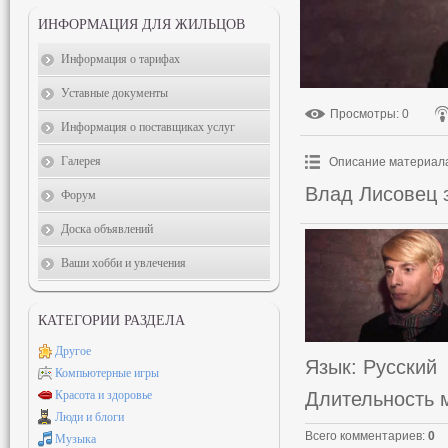
ИНФОРМАЦИЯ ДЛЯ ЖИЛЬЦОВ
Информация о тарифах
Уставные документы
Просмотры
: 0
Информация о поставщиках услуг
Галерея
Описание материал
Влад Лисовец з
Форум
Доска объявлений
Ваши хобби и увлечения
КАТЕГОРИИ РАЗДЕЛА
Другое
Язык
: Русский
Компьютерные игры
Длительность 
Красота и здоровье
Люди и блоги
Всего комментариев
:
0
Музыка