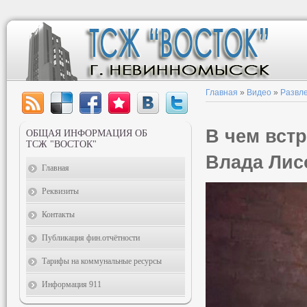
Главная
»
Видео
»
Развл
В чем встр
ОБЩАЯ ИНФОРМАЦИЯ ОБ
ТСЖ "ВОСТОК"
Влада Лис
Главная
Реквизиты
Контакты
Публикация фин.отчётности
Тарифы на коммунальные ресурсы
Информация 911