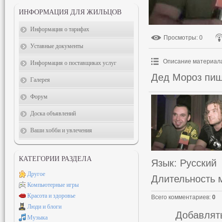
ИНФОРМАЦИЯ ДЛЯ ЖИЛЬЦОВ
Информация о тарифах
Просмотры
: 0
Уставные документы
Описание материал
Информация о поставщиках услуг
Дед Мороз пиш
Галерея
Форум
Доска объявлений
Ваши хобби и увлечения
КАТЕГОРИИ РАЗДЕЛА
Язык
: Русский
Другое
Длительность 
Компьютерные игры
Красота и здоровье
Всего комментариев
:
0
Люди и блоги
Добавлять
Музыка