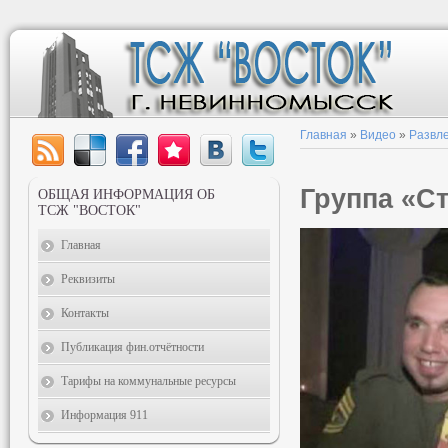
Главная
»
Видео
»
Развл
Группа «С
ОБЩАЯ ИНФОРМАЦИЯ ОБ
ТСЖ "ВОСТОК"
Главная
Реквизиты
Контакты
Публикация фин.отчётности
Тарифы на коммунальные ресурсы
Информация 911