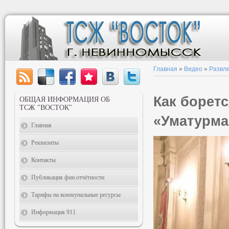
Главная
»
Видео
»
Развл
Как боретс
ОБЩАЯ ИНФОРМАЦИЯ ОБ
ТСЖ "ВОСТОК"
«Уматурма
Главная
Реквизиты
Контакты
Публикация фин.отчётности
Тарифы на коммунальные ресурсы
Информация 911