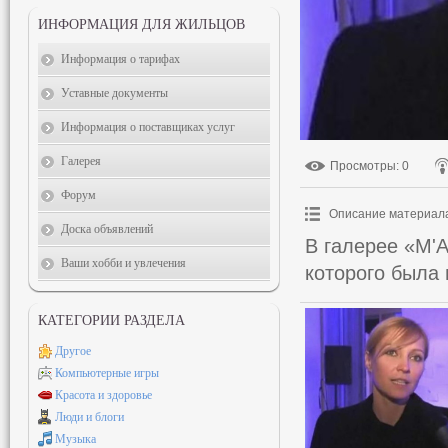
ИНФОРМАЦИЯ ДЛЯ ЖИЛЬЦОВ
Информация о тарифах
Уставные документы
Информация о поставщиках услуг
Галерея
Просмотры
: 0
Форум
Описание материал
Доска объявлений
В галерее «M'
Ваши хобби и увлечения
которого была 
КАТЕГОРИИ РАЗДЕЛА
Другое
Компьютерные игры
Красота и здоровье
Люди и блоги
Музыка