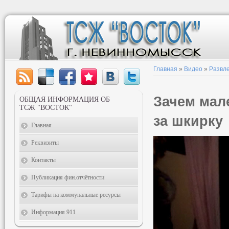
Главная
»
Видео
»
Развл
Зачем мал
ОБЩАЯ ИНФОРМАЦИЯ ОБ
ТСЖ "ВОСТОК"
за шкирку
Главная
Реквизиты
Контакты
Публикация фин.отчётности
Тарифы на коммунальные ресурсы
Информация 911