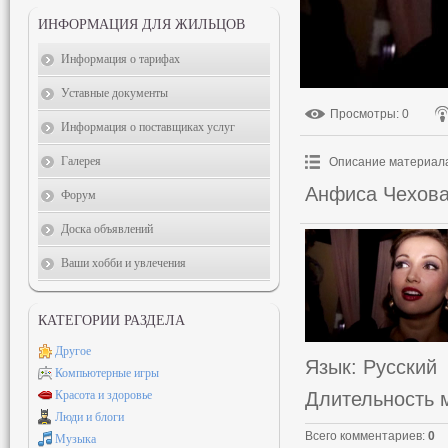
ИНФОРМАЦИЯ ДЛЯ ЖИЛЬЦОВ
Информация о тарифах
Уставные документы
Просмотры
: 0
Информация о поставщиках услуг
Галерея
Описание материал
Анфиса Чехова
Форум
Доска объявлений
Ваши хобби и увлечения
КАТЕГОРИИ РАЗДЕЛА
Другое
Язык
: Русский
Компьютерные игры
Длительность 
Красота и здоровье
Люди и блоги
Всего комментариев
:
0
Музыка