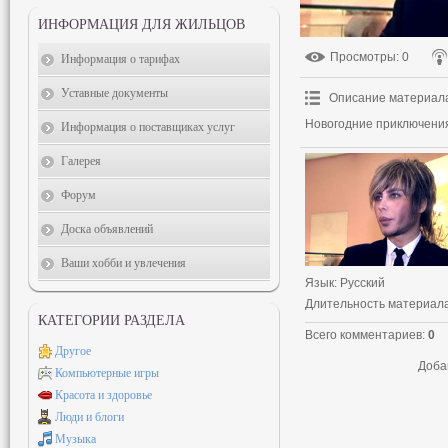
ИНФОРМАЦИЯ ДЛЯ ЖИЛЬЦОВ
Просмотры
: 0
Информация о тарифах
Уставные документы
Описание материал
Новогодние приключения
Информация о поставщиках услуг
Галерея
Форум
Доска объявлений
Ваши хобби и увлечения
Язык
: Русский
Длительность материал
КАТЕГОРИИ РАЗДЕЛА
Всего комментариев
:
0
Другое
Доба
Компьютерные игры
Красота и здоровье
Люди и блоги
Музыка