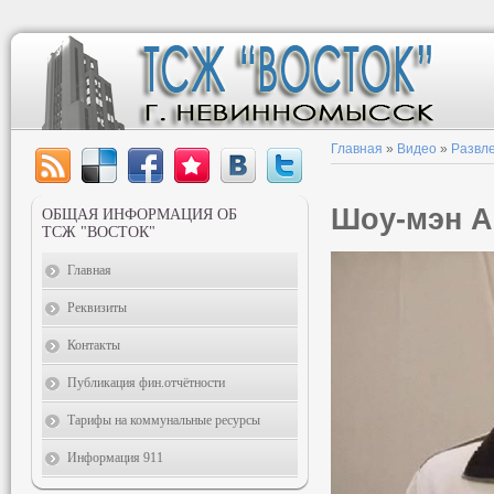
Главная
»
Видео
»
Развл
Шоу-мэн А
ОБЩАЯ ИНФОРМАЦИЯ ОБ
ТСЖ "ВОСТОК"
Главная
Реквизиты
Контакты
Публикация фин.отчётности
Тарифы на коммунальные ресурсы
Информация 911