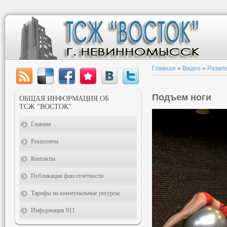
Главная
»
Видео
»
Развл
Подъем ноги
ОБЩАЯ ИНФОРМАЦИЯ ОБ
ТСЖ "ВОСТОК"
Главная
Реквизиты
Контакты
Публикация фин.отчётности
Тарифы на коммунальные ресурсы
Информация 911