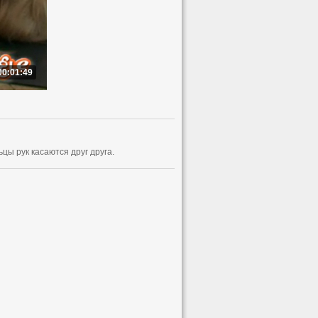
00:01:49
цы рук касаются друг друга.