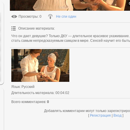
Просмотры
: 0
Не спи один
Описание материала
:
Что он дает девушке? Только ДКУ — длительное красивое ухаживание.
стать самым непредсказуемым самцом в мире. Сенсей научит его быт
Язык
: Русский
Длительность материала
: 00:04:02
Всего комментариев
:
0
Добавлять комментарии могут только зарегистрир
[
Регистрация
|
Вход
]