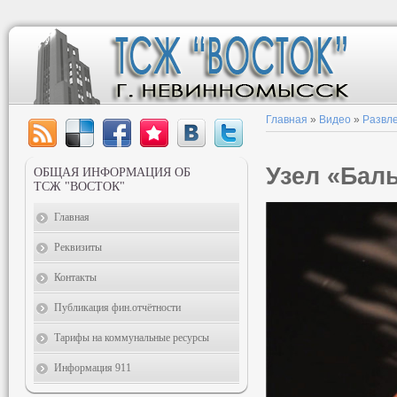
Главная
»
Видео
»
Развл
Узел «Бал
ОБЩАЯ ИНФОРМАЦИЯ ОБ
ТСЖ "ВОСТОК"
Главная
Реквизиты
Контакты
Публикация фин.отчётности
Тарифы на коммунальные ресурсы
Информация 911