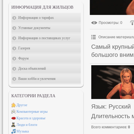
ИНФОРМАЦИЯ ДЛЯ ЖИЛЬЦОВ
Информация о тарифах
Просмотры
: 0
Уставные документы
Описание материал
Информация о поставщиках услуг
Самый крупный
Галерея
большого вним
Форум
Доска объявлений
Ваши хобби и увлечения
КАТЕГОРИИ РАЗДЕЛА
Другое
Язык
: Русский
Компьютерные игры
Длительность 
Красота и здоровье
Люди и блоги
Всего комментариев
:
0
Музыка