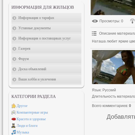
ИНФОРМАЦИЯ ДЛЯ ЖИЛЬЦОВ
Информация о тарифах
Просмотры
: 0
Уставные документы
Описание материал
Информация о поставщиках услуг
Наташа любит яркие цвет
Галерея
Форум
Доска объявлений
Ваши хобби и увлечения
Язык
: Русский
Длительность материал
КАТЕГОРИИ РАЗДЕЛА
Всего комментариев
:
0
Другое
Компьютерные игры
Добавлять
Красота и здоровье
Люди и блоги
Музыка