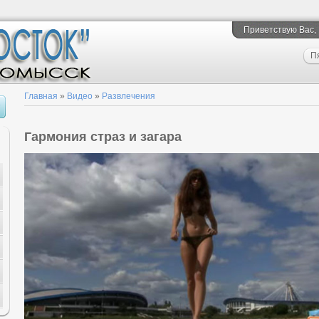
Приветствую Вас
,
П
Главная
»
Видео
»
Развлечения
Гармония страз и загара