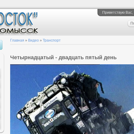
Приветствую Вас
,
П
Главная
»
Видео
»
Транспорт
Четырнадцатый - двадцать пятый день