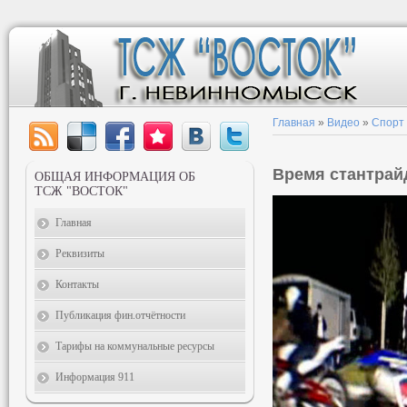
Главная
»
Видео
»
Спорт
Время стантрай
ОБЩАЯ ИНФОРМАЦИЯ ОБ
ТСЖ "ВОСТОК"
Главная
Реквизиты
Контакты
Публикация фин.отчётности
Тарифы на коммунальные ресурсы
Информация 911