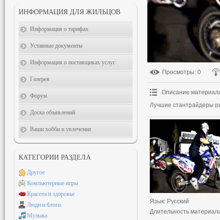
ИНФОРМАЦИЯ ДЛЯ ЖИЛЬЦОВ
Информация о тарифах
Уставные документы
Информация о поставщиках услуг
Просмотры
: 0
Галерея
Описание материал
Форум
Лучшие стантрайдеры ра
Доска объявлений
Ваши хобби и увлечения
КАТЕГОРИИ РАЗДЕЛА
Другое
Компьютерные игры
Красота и здоровье
Язык
: Русский
Люди и блоги
Длительность материал
Музыка