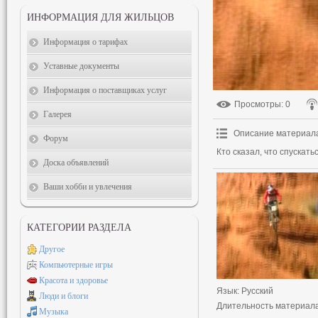
ИНФОРМАЦИЯ ДЛЯ ЖИЛЬЦОВ
Информация о тарифах
Уставные документы
Информация о поставщиках услуг
Просмотры
: 0
Галерея
Описание материал
Форум
Кто сказал, что спускать
Доска объявлений
Ваши хобби и увлечения
КАТЕГОРИИ РАЗДЕЛА
Другое
Компьютерные игры
Красота и здоровье
Язык
: Русский
Люди и блоги
Длительность материал
Музыка