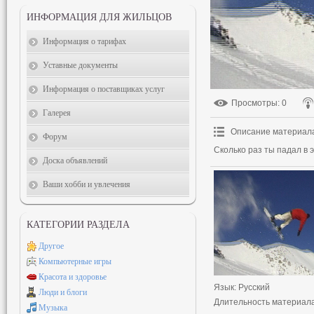
ИНФОРМАЦИЯ ДЛЯ ЖИЛЬЦОВ
Информация о тарифах
Уставные документы
Информация о поставщиках услуг
Просмотры
: 0
Галерея
Описание материал
Форум
Сколько раз ты падал в 
Доска объявлений
Ваши хобби и увлечения
КАТЕГОРИИ РАЗДЕЛА
Другое
Компьютерные игры
Красота и здоровье
Язык
: Русский
Люди и блоги
Длительность материал
Музыка