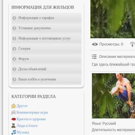
ИНФОРМАЦИЯ ДЛЯ ЖИЛЬЦОВ
Информация о тарифах
Уставные документы
Информация о поставщиках услуг
Просмотры
: 0
Галерея
Описание материал
Форум
Где здесь ближайший тр
Доска объявлений
Ваши хобби и увлечения
КАТЕГОРИИ РАЗДЕЛА
Другое
Компьютерные игры
Красота и здоровье
Язык
: Русский
Люди и блоги
Длительность материал
Музыка