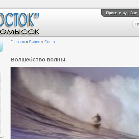
Приветствую Вас
,
П
Главная
»
Видео
»
Спорт
Волшебство волны