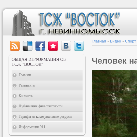
Главная
»
Видео
»
Спорт
Человек н
ОБЩАЯ ИНФОРМАЦИЯ ОБ
ТСЖ "ВОСТОК"
Главная
Реквизиты
Контакты
Публикация фин.отчётности
Тарифы на коммунальные ресурсы
Информация 911