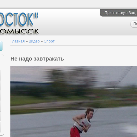
Приветствую Вас
,
П
Главная
»
Видео
»
Спорт
Не надо завтракать