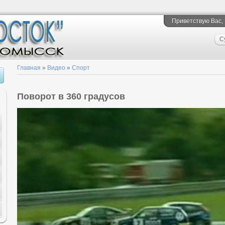
Приветствую Вас
,
С
Главная
»
Видео
»
Спорт
Поворот в 360 градусов