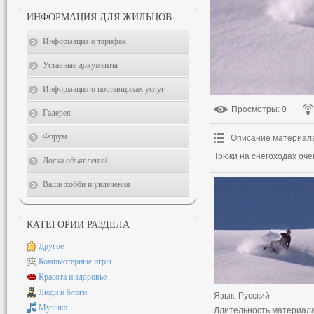
ИНФОРМАЦИЯ ДЛЯ ЖИЛЬЦОВ
Информация о тарифах
Уставные документы
Информация о поставщиках услуг
Просмотры
: 0
Галерея
Форум
Описание материал
Трюки на снегоходах оч
Доска объявлений
Ваши хобби и увлечения
КАТЕГОРИИ РАЗДЕЛА
Другое
Компьютерные игры
Красота и здоровье
Люди и блоги
Язык
: Русский
Музыка
Длительность материал