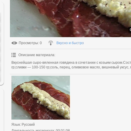
Просмотры
: 0
Вкусно и быстро
Описание материала
:
Вкуснейшая сыро-вяленная говядина в сочетании с козьим сыром.Сост
гр;сливки — 100-150 гр;соль, перец, оливковое масло, вишневый уксус, 
Язык
: Русский
Длительность материала
: 00:01:08