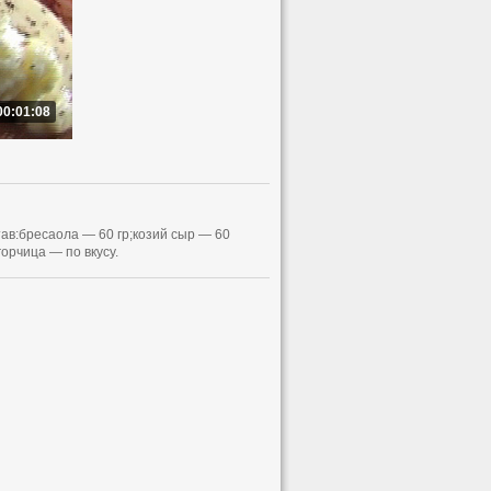
00:01:08
ав:бресаола — 60 гр;козий сыр — 60
горчица — по вкусу.