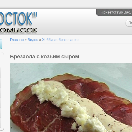
Приветствую Вас
,
П
Главная
»
Видео
»
Хобби и образование
Брезаола с козьим сыром