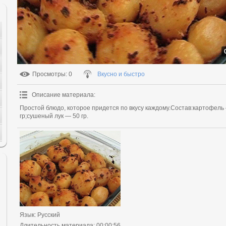
Просмотры
: 0
Вкусно и быстро
Описание материала
:
Простой блюдо, которое придется по вкусу каждому.Состав:картофель
гр;сушеный лук — 50 гр.
Язык
: Русский
Длительность материала
: 00:00:56