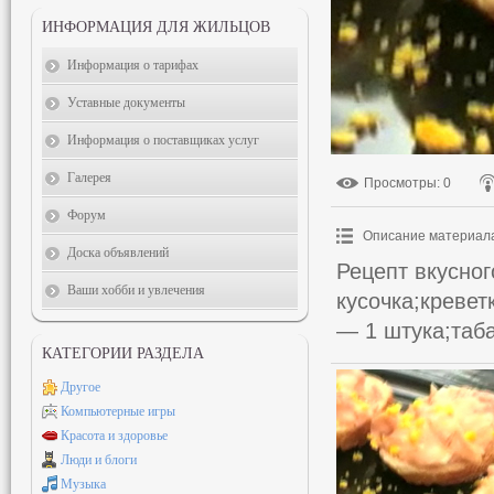
ИНФОРМАЦИЯ ДЛЯ ЖИЛЬЦОВ
Информация о тарифах
Уставные документы
Информация о поставщиках услуг
Галерея
Просмотры
: 0
Форум
Описание материал
Доска объявлений
Рецепт вкусног
Ваши хобби и увлечения
кусочка;креве
— 1 штука;таба
КАТЕГОРИИ РАЗДЕЛА
Другое
Компьютерные игры
Красота и здоровье
Люди и блоги
Музыка