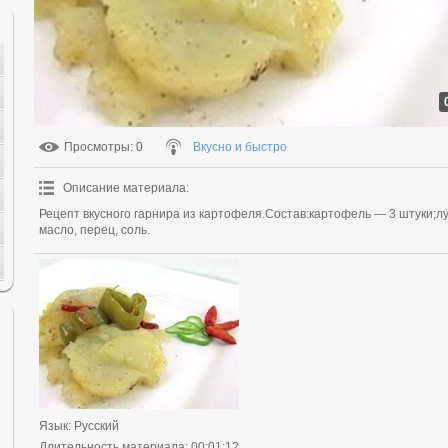
Просмотры
: 0
Вкусно и быстро
Описание материала
:
Рецепт вкусного гарнира из картофеля.Состав:картофель — 3 штуки;лу
масло, перец, соль.
Язык
: Русский
Длительность материала
: 00:01:12