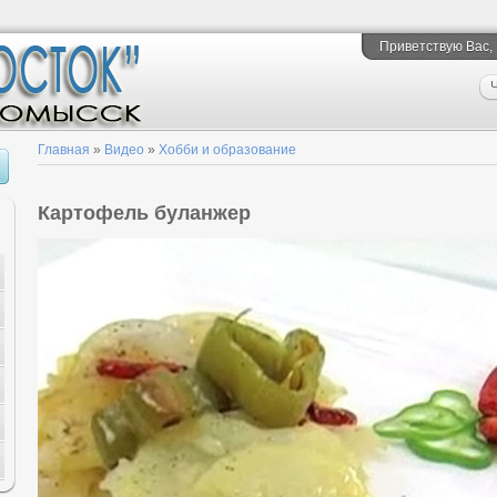
Приветствую Вас
,
Ч
Главная
»
Видео
»
Хобби и образование
Картофель буланжер