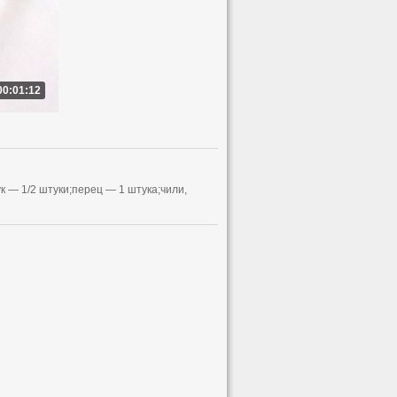
00:01:12
к — 1/2 штуки;перец — 1 штука;чили,