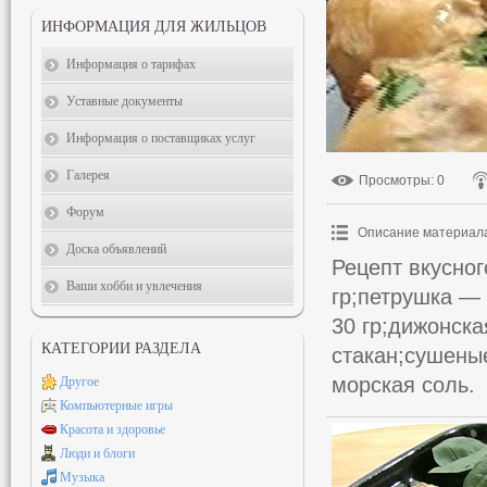
ИНФОРМАЦИЯ ДЛЯ ЖИЛЬЦОВ
Информация о тарифах
Уставные документы
Информация о поставщиках услуг
Галерея
Просмотры
: 0
Форум
Описание материал
Доска объявлений
Рецепт вкусног
Ваши хобби и увлечения
гр;петрушка —
30 гр;дижонска
КАТЕГОРИИ РАЗДЕЛА
стакан;сушены
морская соль.
Другое
Компьютерные игры
Красота и здоровье
Люди и блоги
Музыка