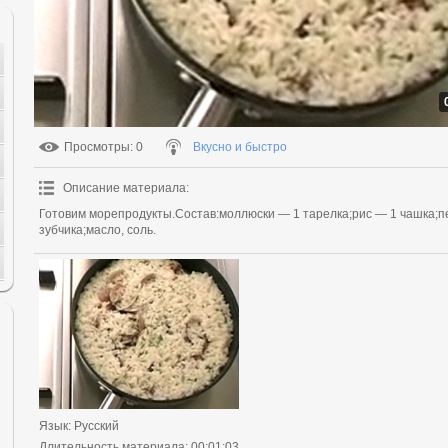
Просмотры
: 0
Вкусно и быстро
Описание материала
:
Готовим морепродукты.Состав:моллюски — 1 тарелка;рис — 1 чашка;п
зубчика;масло, соль.
Язык
: Русский
Длительность материала
: 00:01:03