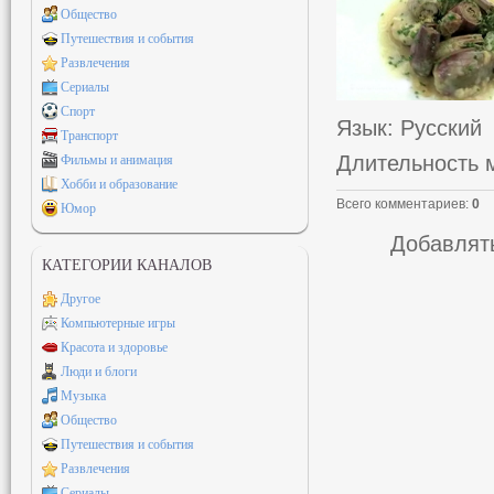
Общество
Путешествия и события
Развлечения
Сериалы
Спорт
Язык
: Русский
Транспорт
Длительность 
Фильмы и анимация
Хобби и образование
Всего комментариев
:
0
Юмор
Добавлять
КАТЕГОРИИ КАНАЛОВ
Другое
Компьютерные игры
Красота и здоровье
Люди и блоги
Музыка
Общество
Путешествия и события
Развлечения
Сериалы