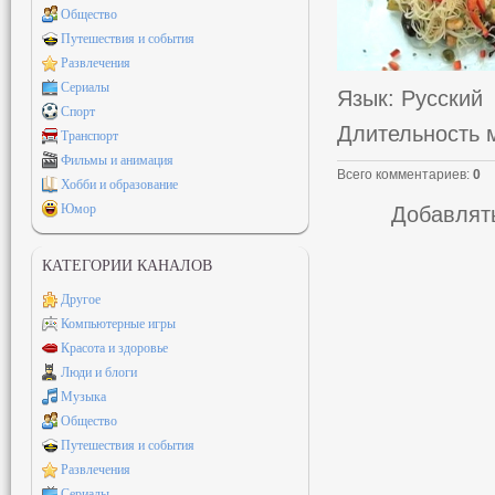
Общество
Путешествия и события
Развлечения
Сериалы
Язык
: Русский
Спорт
Длительность 
Транспорт
Фильмы и анимация
Всего комментариев
:
0
Хобби и образование
Юмор
Добавлять
КАТЕГОРИИ КАНАЛОВ
Другое
Компьютерные игры
Красота и здоровье
Люди и блоги
Музыка
Общество
Путешествия и события
Развлечения
Сериалы