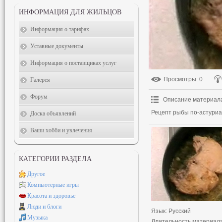
ИНФОРМАЦИЯ ДЛЯ ЖИЛЬЦОВ
Информация о тарифах
Уставные документы
Информация о поставщиках услуг
Просмотры
: 0
Галерея
Форум
Описание материал
Рецепт рыбы по-астурианс
Доска объявлений
Ваши хобби и увлечения
КАТЕГОРИИ РАЗДЕЛА
Другое
Компьютерные игры
Красота и здоровье
Люди и блоги
Язык
: Русский
Музыка
Длительность материал