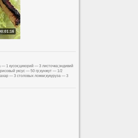
00:01:16
 — 1 кусок;цикорий — 3 листочка;эндивий
рисовый уксус — 50 гр;кунжут — 1/2
ахар — 3 столовых ложки;кукуруза — 3