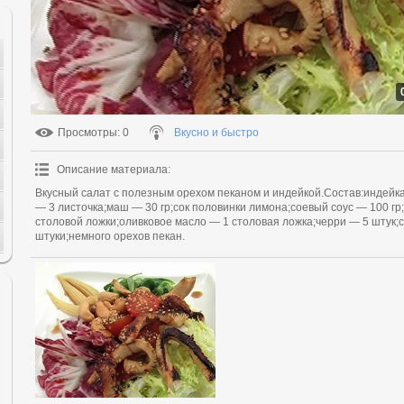
Просмотры
: 0
Вкусно и быстро
Описание материала
:
Вкусный салат с полезным орехом пеканом и индейкой.Состав:индейка
— 3 листочка;маш — 30 гр;сок половинки лимона;соевый соус — 100 гр;
столовой ложки;оливковое масло — 1 столовая ложка;черри — 5 штук;с
штуки;немного орехов пекан.